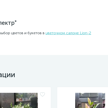
Фото-6
Фото-7
пектр"
ыбор цветов и букетов в
цветочном салоне Lion-2
ации