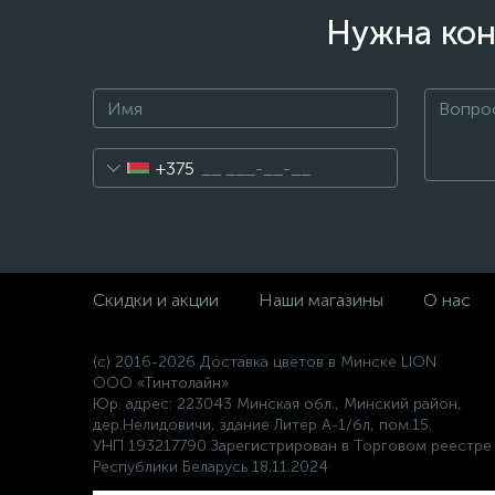
Нужна кон
+375
Скидки и акции
Наши магазины
О нас
(c) 2016-2026 Доставка цветов в Минске LION
ООО «Тинтолайн»
Юр. адрес: 223043 Минская обл., Минский район,
дер.Нелидовичи, здание Литер А-1/бл, пом.15.
УНП 193217790 Зарегистрирован в Торговом реестре
Республики Беларусь 18.11.2024