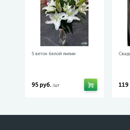
5 веток белой лилии
Свад
95 руб.
119
/шт