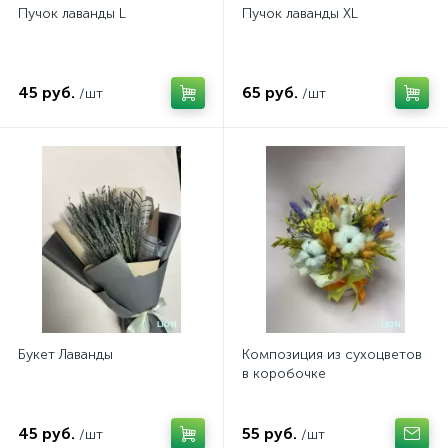
Пучок лаванды L
Пучок лаванды XL
Эустомы
Пионовидные розы
Цветы на 1 сентября
45 руб.
65 руб.
Альстромерии
Французские розы
Цветы ко Дню Матери
/шт
/шт
Каллы
Розы в корзине
Цветы на День учителя
Гвоздики
Розы в коробке
Новый год
Гладиолусы
101 роза
Подарки и игрушки
Лилии
51 роза
Букет Лаванды
Композиция из сухоцветов
в коробочке
Фрезии
31 роза
45 руб.
55 руб.
/шт
/шт