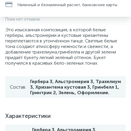
Наличный и безналичный расчет, банковские карты
Ранункулюсы
Пока нет отзывов
Гиацинты
Это изысканная композиция, в которой белые
герберы, альстромерии и кустовые хризантемы
переплетаются в утончённом танце. Светлые белые
тона создают атмосферу нежности и свежести, а
Гортензии
добавление трахелиума,гринбелла и другой зелени
придаёт букету легкий зелёный оттенок. Букет
получился в красивых бело-зеленых тонах.
Герберы
Гербера 3, Альстромерия 3, Трахелиум
Протея
Состав
3, Хризантема кустовая 3, Гринбелл 1,
Гринтрик 2, Зелень, Оформление.
Подсолнухи
Характеристики
Горшечные растения
Гербера 3, Альстромерия 3,