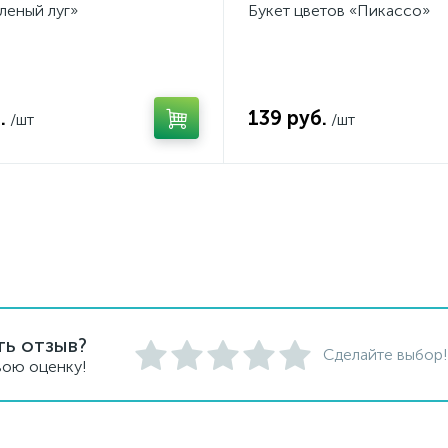
леный луг»
Букет цветов «Пикассо»
.
139 руб.
/шт
/шт
ть отзыв?
Сделайте выбор!
вою оценку!