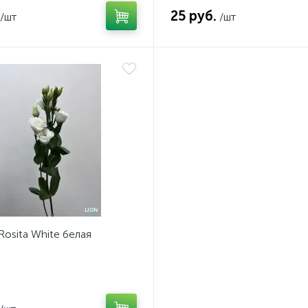
25 руб.
/шт
/шт
osita White белая