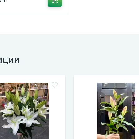
/шт
ации