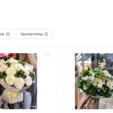
тов
Хризантемы
2
1