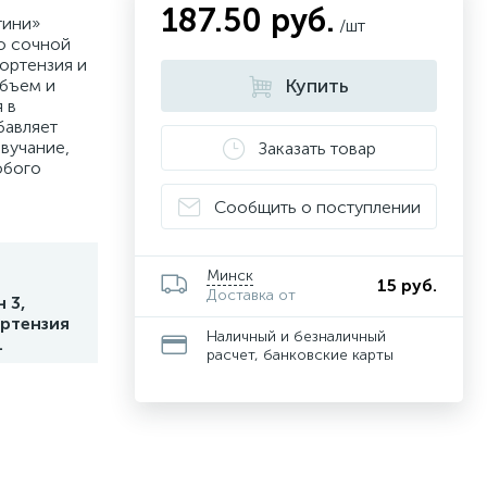
187.50 руб.
тини»
/шт
ю сочной
ортензия и
Купить
бъем и
 в
бавляет
вучание,
Заказать товар
обого
Сообщить о поступлении
Минск
15 руб.
Доставка от
 3,
ортензия
Наличный и безналичный
.
расчет, банковские карты